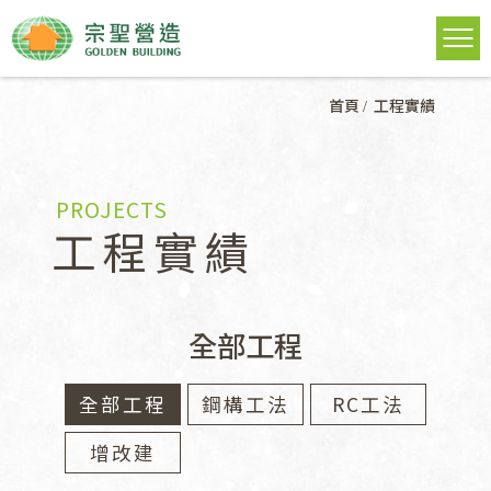
首頁
工程實績
PROJECTS
工程實績
全部工程
全部工程
鋼構工法
RC工法
增改建