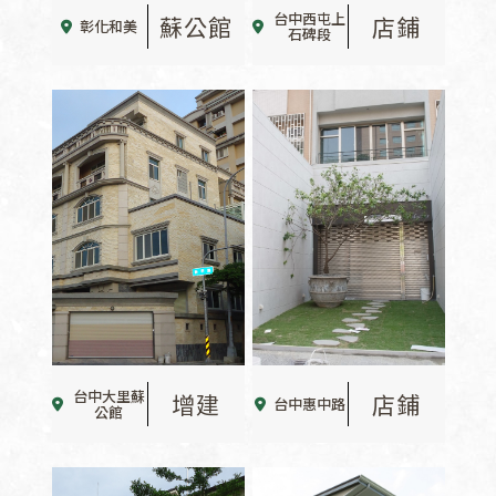
台中西屯上
蘇公館
店鋪
彰化和美
石碑段
台中大里蘇
增建
店鋪
台中惠中路
公館