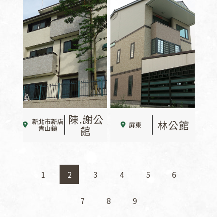
陳.謝公
新北市新店
林公館
屏東
青山鎮
館
1
2
3
4
5
6
7
8
9