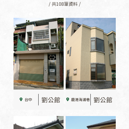
/ 共108筆資料 /
劉公館
劉公館
台中
鹿港海浦巷